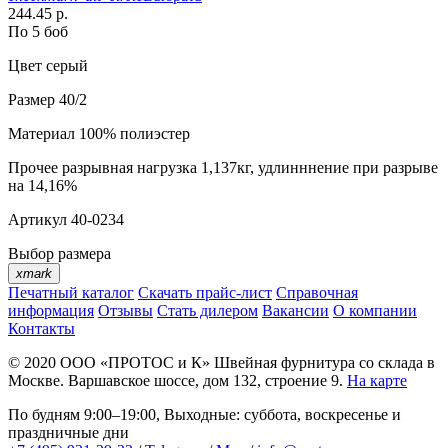
244.45 р.
По 5 боб
Цвет
серый
Размер
40/2
Материал
100% полиэстер
Прочее
разрывная нагрузка 1,137кг, удлинннение при разрыве
на 14,16%
Артикул
40-0234
Выбор размера
xmark
Печатный каталог
Скачать прайс-лист
Справочная
информация
Отзывы
Стать дилером
Вакансии
О компании
Контакты
© 2020
ООО «ПРОТОС и К»
Швейная фурнитура со склада в
Москве.
Варшавское шоссе, дом 132, строение 9.
На карте
По будням 9:00–19:00, Выходные: суббота, воскресенье и
праздничные дни