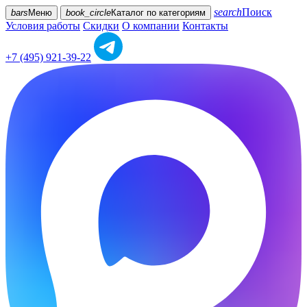
search
Поиск
bars
Меню
book_circle
Каталог
по категориям
Условия работы
Скидки
О компании
Контакты
+7 (495) 921-39-22