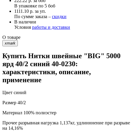
222.22
р.
за боб
В упаковке по
5 боб
1111.10 р. за уп.
По сумме заказа –
скидки
В наличии
Условия
работы и доставки
О товаре
xmark
Купить Нитки швейные "BIG" 5000
ярд 40/2 синий 40-0230:
характеристики, описание,
применение
Цвет
синий
Размер
40/2
Материал
100% полиэстер
Прочее
разрывная нагрузка 1,137кг, удлинннение при разрыве
на 14,16%