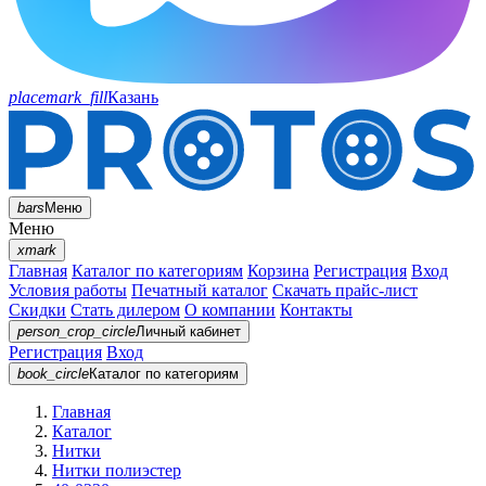
placemark_fill
Казань
bars
Меню
Меню
xmark
Главная
Каталог по категориям
Корзина
Регистрация
Вход
Условия работы
Печатный каталог
Скачать прайс-лист
Скидки
Стать дилером
О компании
Контакты
person_crop_circle
Личный кабинет
Регистрация
Вход
book_circle
Каталог
по категориям
Главная
Каталог
Нитки
Нитки полиэстер