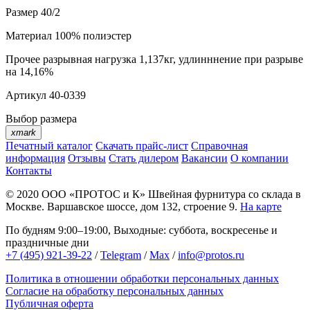
Размер
40/2
Материал
100% полиэстер
Прочее
разрывная нагрузка 1,137кг, удлинннение при разрыве
на 14,16%
Артикул
40-0339
Выбор размера
xmark
Печатный каталог
Скачать прайс-лист
Справочная
информация
Отзывы
Стать дилером
Вакансии
О компании
Контакты
© 2020
ООО «ПРОТОС и К»
Швейная фурнитура со склада в
Москве.
Варшавское шоссе, дом 132, строение 9.
На карте
По будням 9:00–19:00, Выходные: суббота, воскресенье и
праздничные дни
+7 (495) 921-39-22
/
Telegram
/
Max
/
info@protos.ru
Политика в отношении обработки персональных данных
Согласие на обработку персональных данных
Публичная оферта