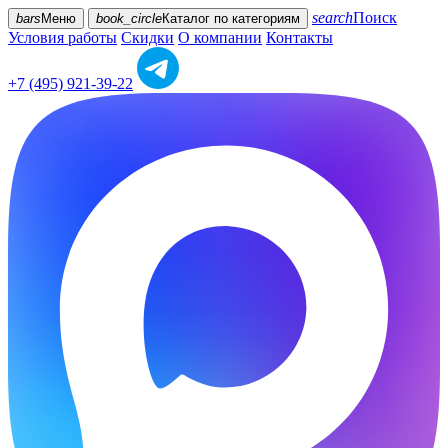
search
Поиск
bars
Меню
book_circle
Каталог
по категориям
Условия работы
Скидки
О компании
Контакты
+7 (495) 921-39-22