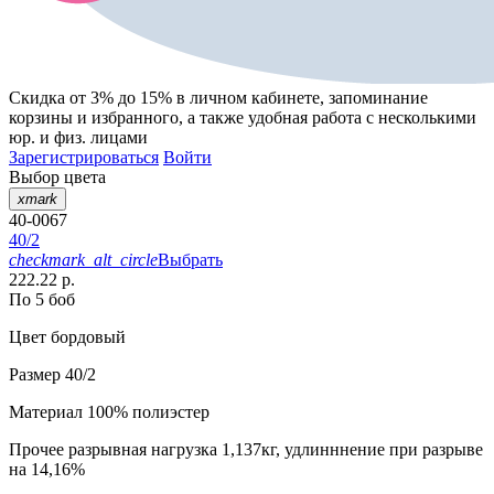
Скидка от 3% до 15%
в личном кабинете, запоминание
корзины
и
избранного
, а также удобная работа с несколькими
юр. и физ. лицами
Зарегистрироваться
Войти
Выбор цвета
xmark
40-0067
40/2
checkmark_alt_circle
Выбрать
222.22 р.
По 5 боб
Цвет
бордовый
Размер
40/2
Материал
100% полиэстер
Прочее
разрывная нагрузка 1,137кг, удлинннение при разрыве
на 14,16%