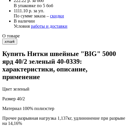
222.22
р.
за боб
В упаковке по
5 боб
1111.10 р. за уп.
По сумме заказа –
скидки
В наличии
Условия
работы и доставки
О товаре
xmark
Купить Нитки швейные "BIG" 5000
ярд 40/2 зеленый 40-0339:
характеристики, описание,
применение
Цвет
зеленый
Размер
40/2
Материал
100% полиэстер
Прочее
разрывная нагрузка 1,137кг, удлинннение при разрыве
на 14,16%