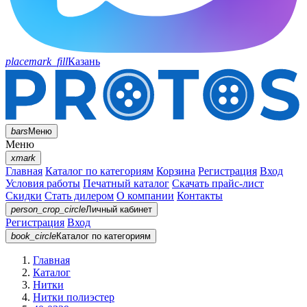
placemark_fill
Казань
bars
Меню
Меню
xmark
Главная
Каталог по категориям
Корзина
Регистрация
Вход
Условия работы
Печатный каталог
Скачать прайс-лист
Скидки
Стать дилером
О компании
Контакты
person_crop_circle
Личный кабинет
Регистрация
Вход
book_circle
Каталог
по категориям
Главная
Каталог
Нитки
Нитки полиэстер