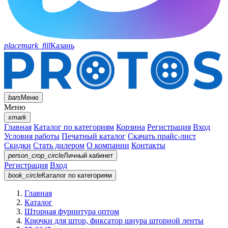
placemark_fill
Казань
bars
Меню
Меню
xmark
Главная
Каталог по категориям
Корзина
Регистрация
Вход
Условия работы
Печатный каталог
Скачать прайс-лист
Скидки
Стать дилером
О компании
Контакты
person_crop_circle
Личный кабинет
Регистрация
Вход
book_circle
Каталог
по категориям
Главная
Каталог
Шторная фурнитура оптом
Крючки для штор, фиксатор шнура шторной ленты