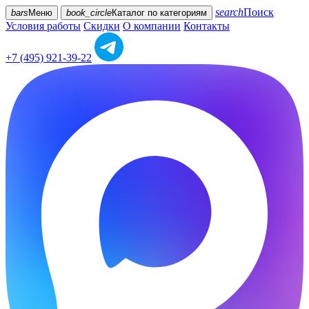
search
Поиск
bars
Меню
book_circle
Каталог
по категориям
Условия работы
Скидки
О компании
Контакты
+7 (495) 921-39-22