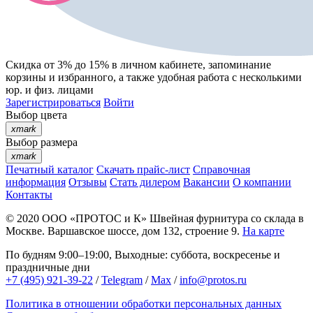
Скидка от 3% до 15%
в личном кабинете, запоминание
корзины
и
избранного
, а также удобная работа с несколькими
юр. и физ. лицами
Зарегистрироваться
Войти
Выбор цвета
xmark
Выбор размера
xmark
Печатный каталог
Скачать прайс-лист
Справочная
информация
Отзывы
Стать дилером
Вакансии
О компании
Контакты
© 2020
ООО «ПРОТОС и К»
Швейная фурнитура со склада в
Москве.
Варшавское шоссе, дом 132, строение 9.
На карте
По будням 9:00–19:00, Выходные: суббота, воскресенье и
праздничные дни
+7 (495) 921-39-22
/
Telegram
/
Max
/
info@protos.ru
Политика в отношении обработки персональных данных