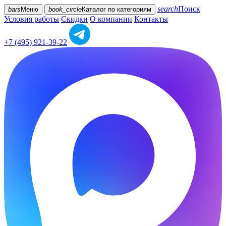
search
Поиск
bars
Меню
book_circle
Каталог
по категориям
Условия работы
Скидки
О компании
Контакты
+7 (495) 921-39-22