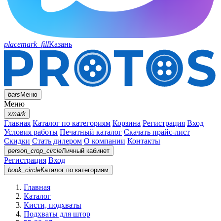
placemark_fill
Казань
bars
Меню
Меню
xmark
Главная
Каталог по категориям
Корзина
Регистрация
Вход
Условия работы
Печатный каталог
Скачать прайс-лист
Скидки
Стать дилером
О компании
Контакты
person_crop_circle
Личный кабинет
Регистрация
Вход
book_circle
Каталог
по категориям
Главная
Каталог
Кисти, подхваты
Подхваты для штор