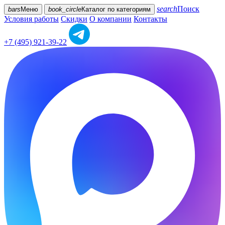
search
Поиск
bars
Меню
book_circle
Каталог
по категориям
Условия работы
Скидки
О компании
Контакты
+7 (495) 921-39-22