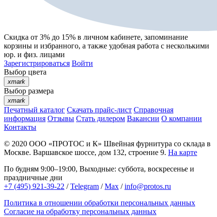
Скидка от 3% до 15%
в личном кабинете, запоминание
корзины
и
избранного
, а также удобная работа с несколькими
юр. и физ. лицами
Зарегистрироваться
Войти
Выбор цвета
xmark
Выбор размера
xmark
Печатный каталог
Скачать прайс-лист
Справочная
информация
Отзывы
Стать дилером
Вакансии
О компании
Контакты
© 2020
ООО «ПРОТОС и К»
Швейная фурнитура со склада в
Москве.
Варшавское шоссе, дом 132, строение 9.
На карте
По будням 9:00–19:00, Выходные: суббота, воскресенье и
праздничные дни
+7 (495) 921-39-22
/
Telegram
/
Max
/
info@protos.ru
Политика в отношении обработки персональных данных
Согласие на обработку персональных данных