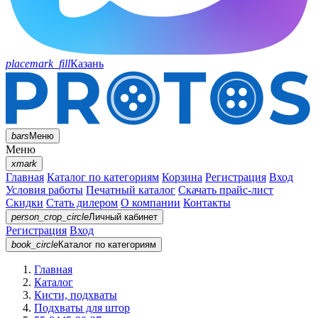
placemark_fill
Казань
bars
Меню
Меню
xmark
Главная
Каталог по категориям
Корзина
Регистрация
Вход
Условия работы
Печатный каталог
Скачать прайс-лист
Скидки
Стать дилером
О компании
Контакты
person_crop_circle
Личный кабинет
Регистрация
Вход
book_circle
Каталог
по категориям
Главная
Каталог
Кисти, подхваты
Подхваты для штор