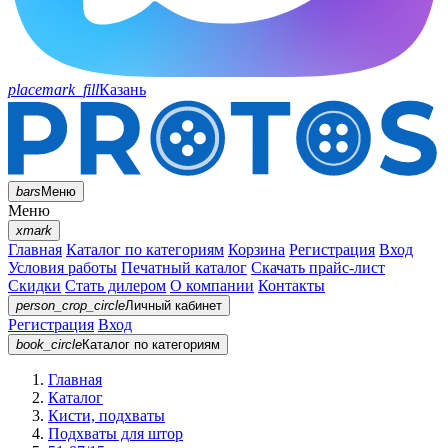
placemark_fill
Казань
bars
Меню
Меню
xmark
Главная
Каталог по категориям
Корзина
Регистрация
Вход
Условия работы
Печатный каталог
Скачать прайс-лист
Скидки
Стать дилером
О компании
Контакты
person_crop_circle
Личный кабинет
Регистрация
Вход
book_circle
Каталог
по категориям
Главная
Каталог
Кисти, подхваты
Подхваты для штор