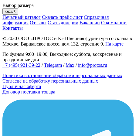
Выбор размера
xmark
Печатный каталог
Скачать прайс-лист
Справочная
информация
Отзывы
Стать дилером
Вакансии
О компании
Контакты
© 2020
ООО «ПРОТОС и К»
Швейная фурнитура со склада в
Москве.
Варшавское шоссе, дом 132, строение 9.
На карте
По будням 9:00–19:00, Выходные: суббота, воскресенье и
праздничные дни
+7 (495) 921-39-22
/
Telegram
/
Max
/
info@protos.ru
Политика в отношении обработки персональных данных
Согласие на обработку персональных данных
Публичная оферта
Договор поставки товара