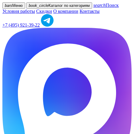
search
Поиск
bars
Меню
book_circle
Каталог
по категориям
Условия работы
Скидки
О компании
Контакты
+7 (495) 921-39-22