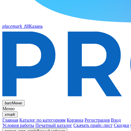
placemark_fill
Казань
bars
Меню
Меню
xmark
Главная
Каталог по категориям
Корзина
Регистрация
Вход
Условия работы
Печатный каталог
Скачать прайс-лист
Скидки