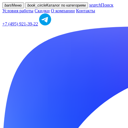
search
Поиск
bars
Меню
book_circle
Каталог
по категориям
Условия работы
Скидки
О компании
Контакты
+7 (495) 921-39-22