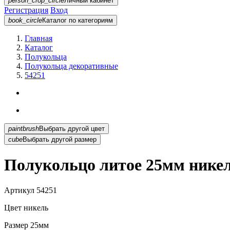
person_crop_circle
Личный кабинет
Регистрация
Вход
book_circle
Каталог
по категориям
Главная
Каталог
Полукольца
Полукольца декоративные
54251
paintbrush
Выбрать другой цвет
cube
Выбрать другой размер
Полукольцо литое 25мм никел
Артикул
54251
Цвет
никель
Размер
25мм