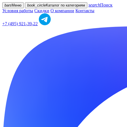
search
Поиск
bars
Меню
book_circle
Каталог
по категориям
Условия работы
Скидки
О компании
Контакты
+7 (495) 921-39-22