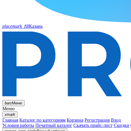
placemark_fill
Казань
bars
Меню
Меню
xmark
Главная
Каталог по категориям
Корзина
Регистрация
Вход
Условия работы
Печатный каталог
Скачать прайс-лист
Скидки