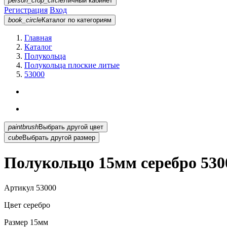
person_crop_circle
Личный кабинет
Регистрация
Вход
book_circle
Каталог
по категориям
Главная
Каталог
Полукольца
Полукольца плоские литые
53000
paintbrush
Выбрать другой цвет
cube
Выбрать другой размер
Полукольцо 15мм серебро 530
Артикул
53000
Цвет
серебро
Размер
15мм