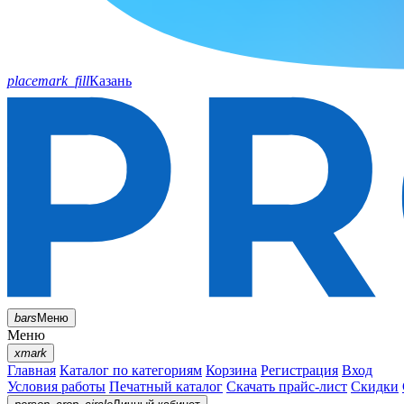
placemark_fill
Казань
bars
Меню
Меню
xmark
Главная
Каталог по категориям
Корзина
Регистрация
Вход
Условия работы
Печатный каталог
Скачать прайс-лист
Скидки