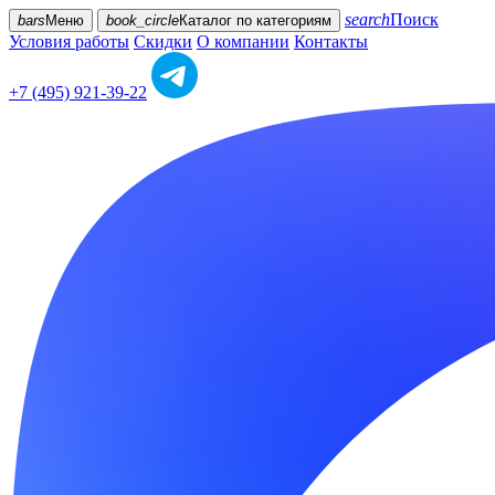
search
Поиск
bars
Меню
book_circle
Каталог
по категориям
Условия работы
Скидки
О компании
Контакты
+7 (495) 921-39-22