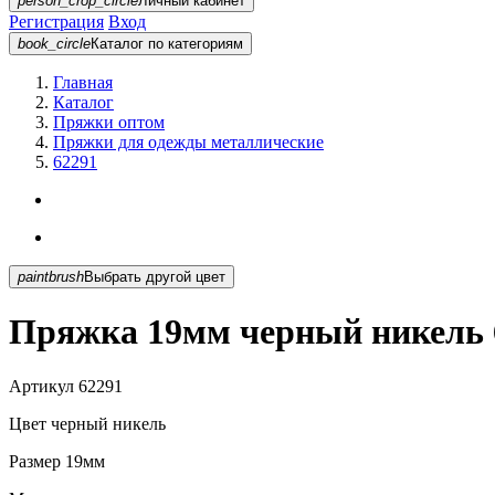
person_crop_circle
Личный кабинет
Регистрация
Вход
book_circle
Каталог
по категориям
Главная
Каталог
Пряжки оптом
Пряжки для одежды металлические
62291
paintbrush
Выбрать другой цвет
Пряжка 19мм черный никель 
Артикул
62291
Цвет
черный никель
Размер
19мм