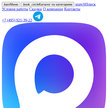
search
Поиск
bars
Меню
book_circle
Каталог
по категориям
Условия работы
Скидки
О компании
Контакты
+7 (495) 921-39-22