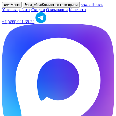
search
Поиск
bars
Меню
book_circle
Каталог
по категориям
Условия работы
Скидки
О компании
Контакты
+7 (495) 921-39-22