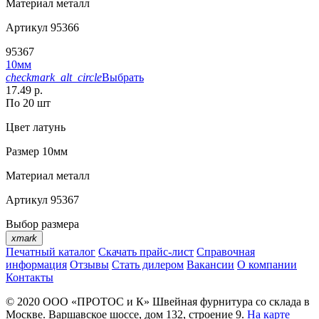
Материал
металл
Артикул
95366
95367
10мм
checkmark_alt_circle
Выбрать
17.49 р.
По 20 шт
Цвет
латунь
Размер
10мм
Материал
металл
Артикул
95367
Выбор размера
xmark
Печатный каталог
Скачать прайс-лист
Справочная
информация
Отзывы
Стать дилером
Вакансии
О компании
Контакты
© 2020
ООО «ПРОТОС и К»
Швейная фурнитура со склада в
Москве.
Варшавское шоссе, дом 132, строение 9.
На карте