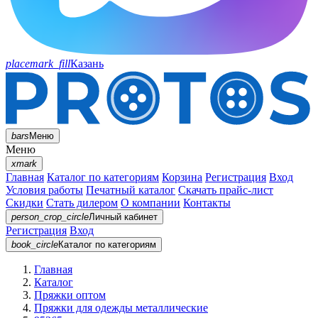
placemark_fill
Казань
bars
Меню
Меню
xmark
Главная
Каталог по категориям
Корзина
Регистрация
Вход
Условия работы
Печатный каталог
Скачать прайс-лист
Скидки
Стать дилером
О компании
Контакты
person_crop_circle
Личный кабинет
Регистрация
Вход
book_circle
Каталог
по категориям
Главная
Каталог
Пряжки оптом
Пряжки для одежды металлические