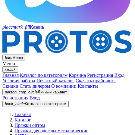
placemark_fill
Казань
bars
Меню
Меню
xmark
Главная
Каталог по категориям
Корзина
Регистрация
Вход
Условия работы
Печатный каталог
Скачать прайс-лист
Скидки
Стать дилером
О компании
Контакты
person_crop_circle
Личный кабинет
Регистрация
Вход
book_circle
Каталог
по категориям
Главная
Каталог
Пряжки оптом
Пряжки для одежды металлические