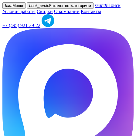
search
Поиск
bars
Меню
book_circle
Каталог
по категориям
Условия работы
Скидки
О компании
Контакты
+7 (495) 921-39-22