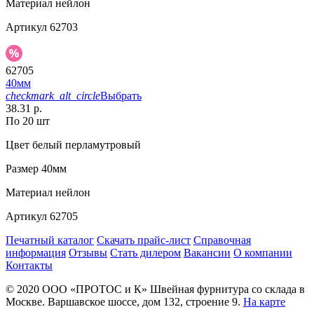
Материал
нейлон
Артикул
62703
62705
40мм
checkmark_alt_circle
Выбрать
38.31 р.
По 20 шт
Цвет
белый перламутровый
Размер
40мм
Материал
нейлон
Артикул
62705
Печатный каталог
Скачать прайс-лист
Справочная
информация
Отзывы
Стать дилером
Вакансии
О компании
Контакты
© 2020
ООО «ПРОТОС и К»
Швейная фурнитура со склада в
Москве.
Варшавское шоссе, дом 132, строение 9.
На карте