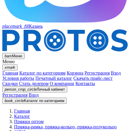
placemark_fill
Казань
bars
Меню
Меню
xmark
Главная
Каталог по категориям
Корзина
Регистрация
Вход
Условия работы
Печатный каталог
Скачать прайс-лист
Скидки
Стать дилером
О компании
Контакты
person_crop_circle
Личный кабинет
Регистрация
Вход
book_circle
Каталог
по категориям
Главная
Каталог
Пряжки оптом
Пряжка-рамка, пряжка-кольцо, пряжка-полукольцо