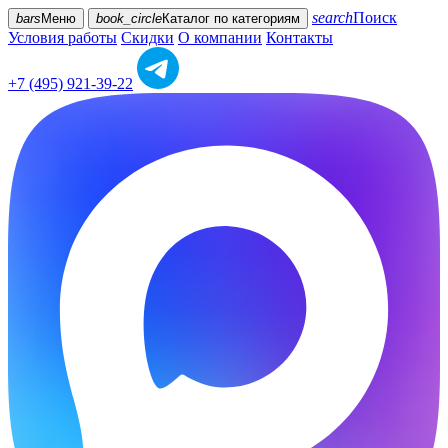
search
Поиск
bars
Меню
book_circle
Каталог
по категориям
Условия работы
Скидки
О компании
Контакты
+7 (495) 921-39-22