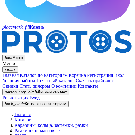
placemark_fill
Казань
bars
Меню
Меню
xmark
Главная
Каталог по категориям
Корзина
Регистрация
Вход
Условия работы
Печатный каталог
Скачать прайс-лист
Скидки
Стать дилером
О компании
Контакты
person_crop_circle
Личный кабинет
Регистрация
Вход
book_circle
Каталог
по категориям
Главная
Каталог
Карабины, кольца, застежки, рамки
Рамки пластмассовые