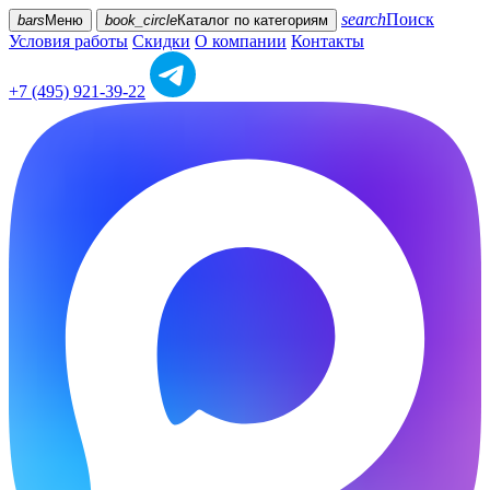
search
Поиск
bars
Меню
book_circle
Каталог
по категориям
Условия работы
Скидки
О компании
Контакты
+7 (495) 921-39-22