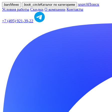
search
Поиск
bars
Меню
book_circle
Каталог
по категориям
Условия работы
Скидки
О компании
Контакты
+7 (495) 921-39-22