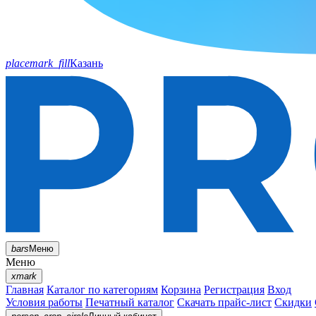
placemark_fill
Казань
bars
Меню
Меню
xmark
Главная
Каталог по категориям
Корзина
Регистрация
Вход
Условия работы
Печатный каталог
Скачать прайс-лист
Скидки