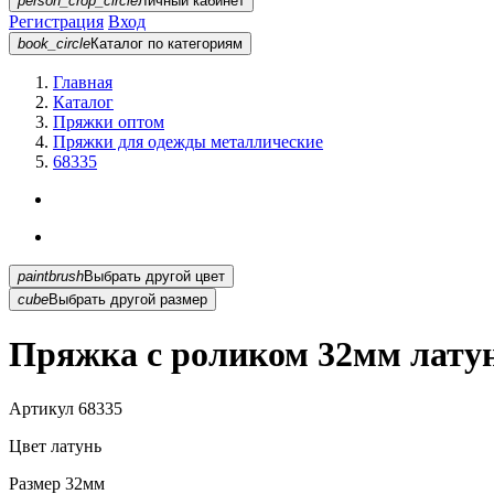
person_crop_circle
Личный кабинет
Регистрация
Вход
book_circle
Каталог
по категориям
Главная
Каталог
Пряжки оптом
Пряжки для одежды металлические
68335
paintbrush
Выбрать другой цвет
cube
Выбрать другой размер
Пряжка с роликом 32мм латун
Артикул
68335
Цвет
латунь
Размер
32мм