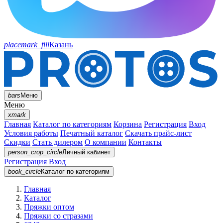
placemark_fill
Казань
bars
Меню
Меню
xmark
Главная
Каталог по категориям
Корзина
Регистрация
Вход
Условия работы
Печатный каталог
Скачать прайс-лист
Скидки
Стать дилером
О компании
Контакты
person_crop_circle
Личный кабинет
Регистрация
Вход
book_circle
Каталог
по категориям
Главная
Каталог
Пряжки оптом
Пряжки со стразами