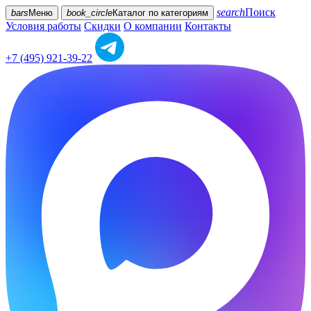
search
Поиск
bars
Меню
book_circle
Каталог
по категориям
Условия работы
Скидки
О компании
Контакты
+7 (495) 921-39-22