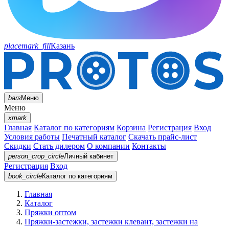
placemark_fill
Казань
bars
Меню
Меню
xmark
Главная
Каталог по категориям
Корзина
Регистрация
Вход
Условия работы
Печатный каталог
Скачать прайс-лист
Скидки
Стать дилером
О компании
Контакты
person_crop_circle
Личный кабинет
Регистрация
Вход
book_circle
Каталог
по категориям
Главная
Каталог
Пряжки оптом
Пряжки-застежки, застежки клевант, застежки на