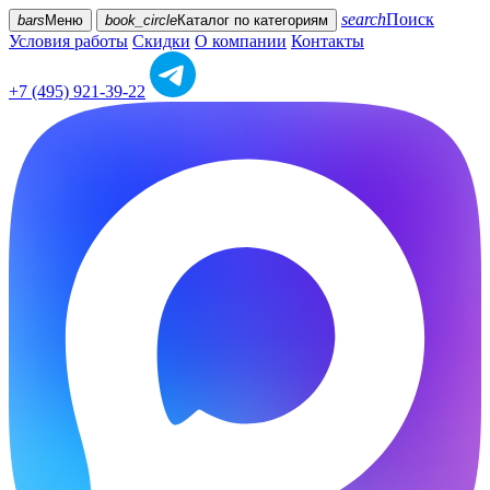
search
Поиск
bars
Меню
book_circle
Каталог
по категориям
Условия работы
Скидки
О компании
Контакты
+7 (495) 921-39-22