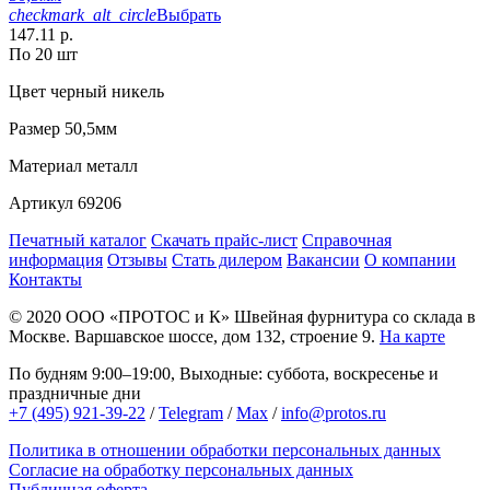
checkmark_alt_circle
Выбрать
147.11 р.
По 20 шт
Цвет
черный никель
Размер
50,5мм
Материал
металл
Артикул
69206
Печатный каталог
Скачать прайс-лист
Справочная
информация
Отзывы
Стать дилером
Вакансии
О компании
Контакты
© 2020
ООО «ПРОТОС и К»
Швейная фурнитура со склада в
Москве.
Варшавское шоссе, дом 132, строение 9.
На карте
По будням 9:00–19:00, Выходные: суббота, воскресенье и
праздничные дни
+7 (495) 921-39-22
/
Telegram
/
Max
/
info@protos.ru
Политика в отношении обработки персональных данных
Согласие на обработку персональных данных
Публичная оферта