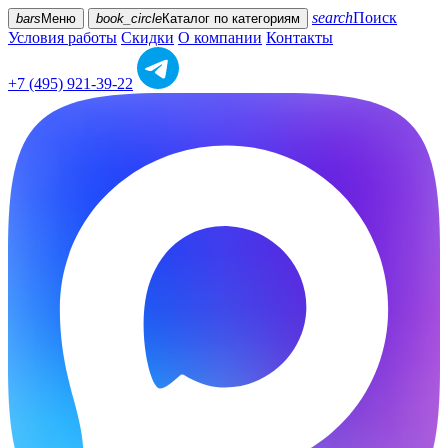
search
Поиск
bars
Меню
book_circle
Каталог
по категориям
Условия работы
Скидки
О компании
Контакты
+7 (495) 921-39-22