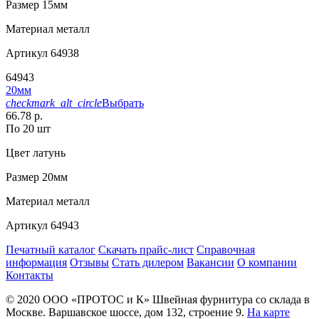
Размер
15мм
Материал
металл
Артикул
64938
64943
20мм
checkmark_alt_circle
Выбрать
66.78 р.
По 20 шт
Цвет
латунь
Размер
20мм
Материал
металл
Артикул
64943
Печатный каталог
Скачать прайс-лист
Справочная
информация
Отзывы
Стать дилером
Вакансии
О компании
Контакты
© 2020
ООО «ПРОТОС и К»
Швейная фурнитура со склада в
Москве.
Варшавское шоссе, дом 132, строение 9.
На карте