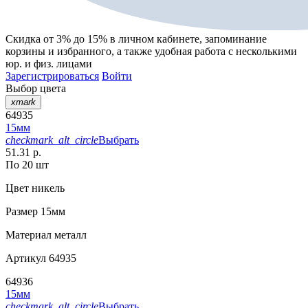
Скидка от 3% до 15%
в личном кабинете, запоминание
корзины
и
избранного
, а также удобная работа с несколькими
юр. и физ. лицами
Зарегистрироваться
Войти
Выбор цвета
xmark
64935
15мм
checkmark_alt_circle
Выбрать
51.31 р.
По 20 шт
Цвет
никель
Размер
15мм
Материал
металл
Артикул
64935
64936
15мм
checkmark_alt_circle
Выбрать