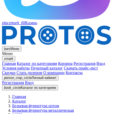
placemark_fill
Казань
bars
Меню
Меню
xmark
Главная
Каталог по категориям
Корзина
Регистрация
Вход
Условия работы
Печатный каталог
Скачать прайс-лист
Скидки
Стать дилером
О компании
Контакты
person_crop_circle
Личный кабинет
Регистрация
Вход
book_circle
Каталог
по категориям
Главная
Каталог
Бельевая фурнитура оптом
Бельевая фурнитура металлическая