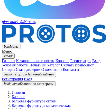
placemark_fill
Казань
bars
Меню
Меню
xmark
Главная
Каталог по категориям
Корзина
Регистрация
Вход
Условия работы
Печатный каталог
Скачать прайс-лист
Скидки
Стать дилером
О компании
Контакты
person_crop_circle
Личный кабинет
Регистрация
Вход
book_circle
Каталог
по категориям
Главная
Каталог
Бельевая фурнитура оптом
Бельевая фурнитура металлическая