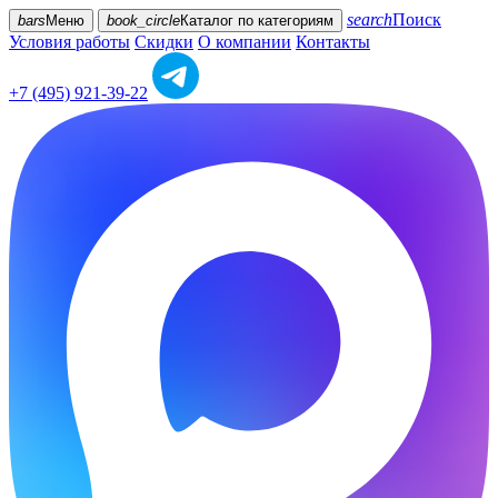
search
Поиск
bars
Меню
book_circle
Каталог
по категориям
Условия работы
Скидки
О компании
Контакты
+7 (495) 921-39-22