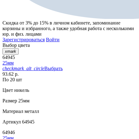
Скидка от 3% до 15%
в личном кабинете, запоминание
корзины
и
избранного
, а также удобная работа с несколькими
юр. и физ. лицами
Зарегистрироваться
Войти
Выбор цвета
xmark
64945
25мм
checkmark_alt_circle
Выбрать
93.62 р.
По 20 шт
Цвет
никель
Размер
25мм
Материал
металл
Артикул
64945
64946
25мм