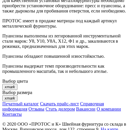
Для качественной установки металлофурнитуры необходимо
приобрести установочное оборудование: пресс и пуансоны, а
также дыроколы для пробивания отверстия, если необходимо.
ПРОТОС имеет в продаже матрицы под каждый артикул
металлической фурнитуры.
Пуансоны выполнены из легированной инструментальной
стали марок: У8, У10, У8А, Х12, Ф1 и др., закаливаются в
режимах, предназначенных для этих марок.
Пуансоны обладают повышенной изностойкостью.
Пуансоны выдержат темп производительности как
промышленного масштаба, так и небольшого ателье.
Выбор цвета
xmark
Выбор размера
xmark
Печатный каталог
Скачать прайс-лист
Справочная
информация
Отзывы
Стать дилером
Вакансии
О компании
Контакты
© 2020
ООО «ПРОТОС и К»
Швейная фурнитура со склада в
Москве.
Варшавское шоссе, дом 132, строение 9.
На карте