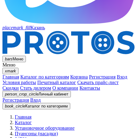
placemark_fill
Казань
bars
Меню
Меню
xmark
Главная
Каталог по категориям
Корзина
Регистрация
Вход
Условия работы
Печатный каталог
Скачать прайс-лист
Скидки
Стать дилером
О компании
Контакты
person_crop_circle
Личный кабинет
Регистрация
Вход
book_circle
Каталог
по категориям
Главная
Каталог
Установочное оборудование
Пуансоны (насадки)