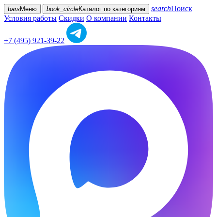
search
Поиск
bars
Меню
book_circle
Каталог
по категориям
Условия работы
Скидки
О компании
Контакты
+7 (495) 921-39-22