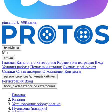
placemark_fill
Казань
bars
Меню
Меню
xmark
Главная
Каталог по категориям
Корзина
Регистрация
Вход
Условия работы
Печатный каталог
Скачать прайс-лист
Скидки
Стать дилером
О компании
Контакты
person_crop_circle
Личный кабинет
Регистрация
Вход
book_circle
Каталог
по категориям
Главная
Каталог
Установочное оборудование
Пуансоны (насадки)