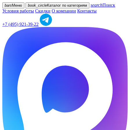
search
Поиск
bars
Меню
book_circle
Каталог
по категориям
Условия работы
Скидки
О компании
Контакты
+7 (495) 921-39-22