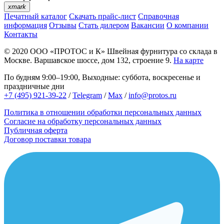
xmark
Печатный каталог
Скачать прайс-лист
Справочная
информация
Отзывы
Стать дилером
Вакансии
О компании
Контакты
© 2020
ООО «ПРОТОС и К»
Швейная фурнитура со склада в
Москве.
Варшавское шоссе, дом 132, строение 9.
На карте
По будням 9:00–19:00, Выходные: суббота, воскресенье и
праздничные дни
+7 (495) 921-39-22
/
Telegram
/
Max
/
info@protos.ru
Политика в отношении обработки персональных данных
Согласие на обработку персональных данных
Публичная оферта
Договор поставки товара