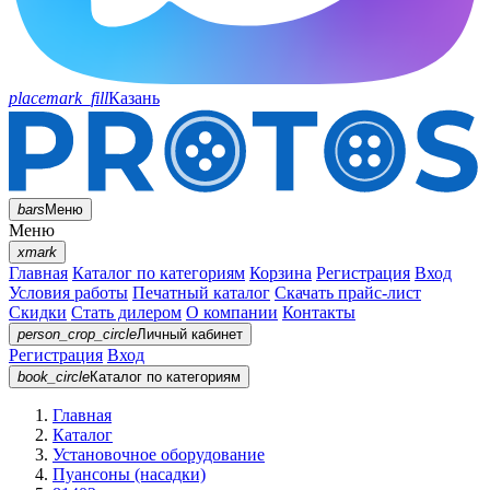
placemark_fill
Казань
bars
Меню
Меню
xmark
Главная
Каталог по категориям
Корзина
Регистрация
Вход
Условия работы
Печатный каталог
Скачать прайс-лист
Скидки
Стать дилером
О компании
Контакты
person_crop_circle
Личный кабинет
Регистрация
Вход
book_circle
Каталог
по категориям
Главная
Каталог
Установочное оборудование
Пуансоны (насадки)