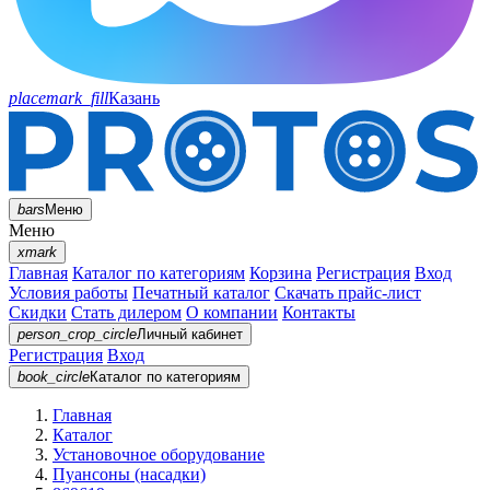
placemark_fill
Казань
bars
Меню
Меню
xmark
Главная
Каталог по категориям
Корзина
Регистрация
Вход
Условия работы
Печатный каталог
Скачать прайс-лист
Скидки
Стать дилером
О компании
Контакты
person_crop_circle
Личный кабинет
Регистрация
Вход
book_circle
Каталог
по категориям
Главная
Каталог
Установочное оборудование
Пуансоны (насадки)