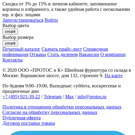
Скидка от 3% до 15%
в личном кабинете, запоминание
корзины
и
избранного
, а также удобная работа с несколькими
юр. и физ. лицами
Зарегистрироваться
Войти
Выбор цвета
xmark
Выбор размера
xmark
Печатный каталог
Скачать прайс-лист
Справочная
информация
Отзывы
Стать дилером
Вакансии
О компании
Контакты
© 2020
ООО «ПРОТОС и К»
Швейная фурнитура со склада в
Москве.
Варшавское шоссе, дом 132, строение 9.
На карте
По будням 9:00–19:00, Выходные: суббота, воскресенье и
праздничные дни
+7 (495) 921-39-22
/
Telegram
/
Max
/
info@protos.ru
Политика в отношении обработки персональных данных
Согласие на обработку персональных данных
Публичная оферта
Договор поставки товара