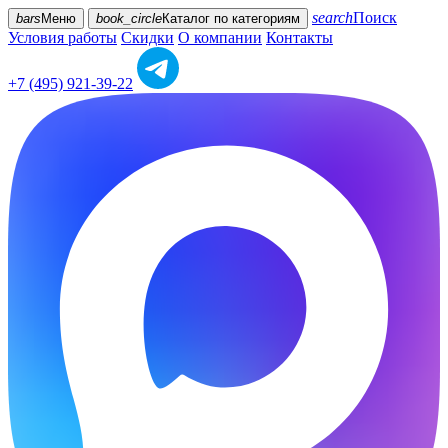
search
Поиск
bars
Меню
book_circle
Каталог
по категориям
Условия работы
Скидки
О компании
Контакты
+7 (495) 921-39-22