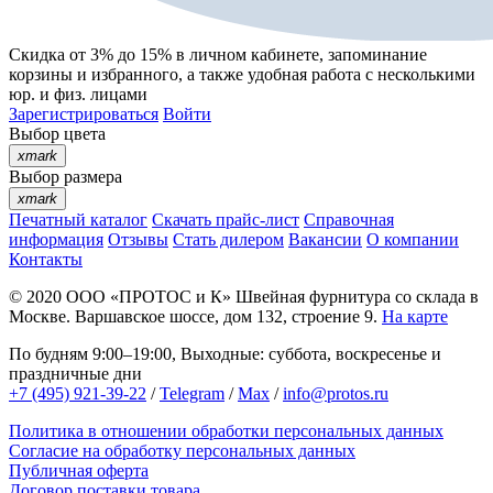
Скидка от 3% до 15%
в личном кабинете, запоминание
корзины
и
избранного
, а также удобная работа с несколькими
юр. и физ. лицами
Зарегистрироваться
Войти
Выбор цвета
xmark
Выбор размера
xmark
Печатный каталог
Скачать прайс-лист
Справочная
информация
Отзывы
Стать дилером
Вакансии
О компании
Контакты
© 2020
ООО «ПРОТОС и К»
Швейная фурнитура со склада в
Москве.
Варшавское шоссе, дом 132, строение 9.
На карте
По будням 9:00–19:00, Выходные: суббота, воскресенье и
праздничные дни
+7 (495) 921-39-22
/
Telegram
/
Max
/
info@protos.ru
Политика в отношении обработки персональных данных
Согласие на обработку персональных данных
Публичная оферта
Договор поставки товара