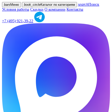
search
Поиск
bars
Меню
book_circle
Каталог
по категориям
Условия работы
Скидки
О компании
Контакты
+7 (495) 921-39-22