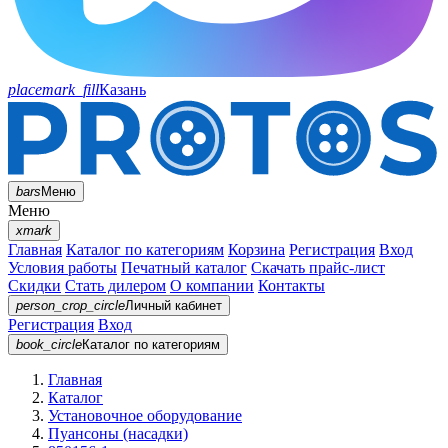
placemark_fill
Казань
bars
Меню
Меню
xmark
Главная
Каталог по категориям
Корзина
Регистрация
Вход
Условия работы
Печатный каталог
Скачать прайс-лист
Скидки
Стать дилером
О компании
Контакты
person_crop_circle
Личный кабинет
Регистрация
Вход
book_circle
Каталог
по категориям
Главная
Каталог
Установочное оборудование
Пуансоны (насадки)