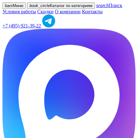
search
Поиск
bars
Меню
book_circle
Каталог
по категориям
Условия работы
Скидки
О компании
Контакты
+7 (495) 921-39-22