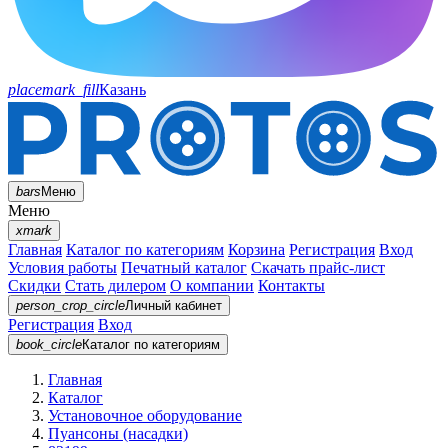
placemark_fill
Казань
bars
Меню
Меню
xmark
Главная
Каталог по категориям
Корзина
Регистрация
Вход
Условия работы
Печатный каталог
Скачать прайс-лист
Скидки
Стать дилером
О компании
Контакты
person_crop_circle
Личный кабинет
Регистрация
Вход
book_circle
Каталог
по категориям
Главная
Каталог
Установочное оборудование
Пуансоны (насадки)