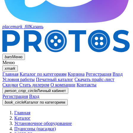
placemark_fill
Казань
bars
Меню
Меню
xmark
Главная
Каталог по категориям
Корзина
Регистрация
Вход
Условия работы
Печатный каталог
Скачать прайс-лист
Скидки
Стать дилером
О компании
Контакты
person_crop_circle
Личный кабинет
Регистрация
Вход
book_circle
Каталог
по категориям
Главная
Каталог
Установочное оборудование
Пуансоны (насадки)