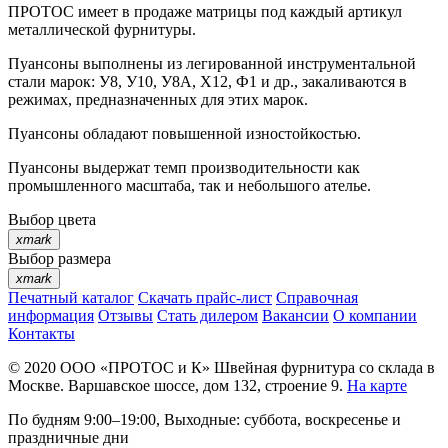
ПРОТОС имеет в продаже матрицы под каждый артикул
металлической фурнитуры.
Пуансоны выполнены из легированной инструментальной
стали марок: У8, У10, У8А, Х12, Ф1 и др., закаливаются в
режимах, предназначенных для этих марок.
Пуансоны обладают повышенной изностойкостью.
Пуансоны выдержат темп производительности как
промышленного масштаба, так и небольшого ателье.
Выбор цвета
xmark
Выбор размера
xmark
Печатный каталог
Скачать прайс-лист
Справочная
информация
Отзывы
Стать дилером
Вакансии
О компании
Контакты
© 2020
ООО «ПРОТОС и К»
Швейная фурнитура со склада в
Москве.
Варшавское шоссе, дом 132, строение 9.
На карте
По будням 9:00–19:00, Выходные: суббота, воскресенье и
праздничные дни