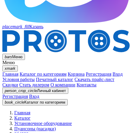
placemark_fill
Казань
bars
Меню
Меню
xmark
Главная
Каталог по категориям
Корзина
Регистрация
Вход
Условия работы
Печатный каталог
Скачать прайс-лист
Скидки
Стать дилером
О компании
Контакты
person_crop_circle
Личный кабинет
Регистрация
Вход
book_circle
Каталог
по категориям
Главная
Каталог
Установочное оборудование
Пуансоны (насадки)