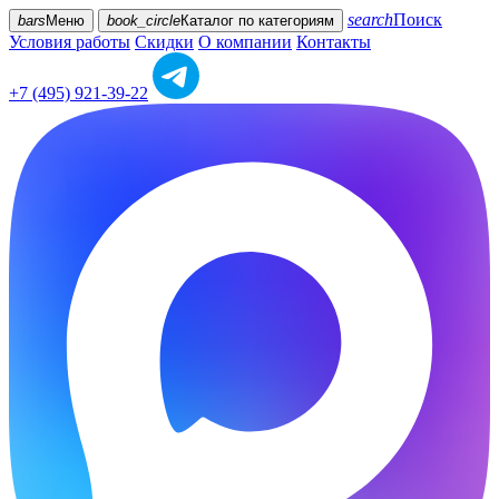
search
Поиск
bars
Меню
book_circle
Каталог
по категориям
Условия работы
Скидки
О компании
Контакты
+7 (495) 921-39-22