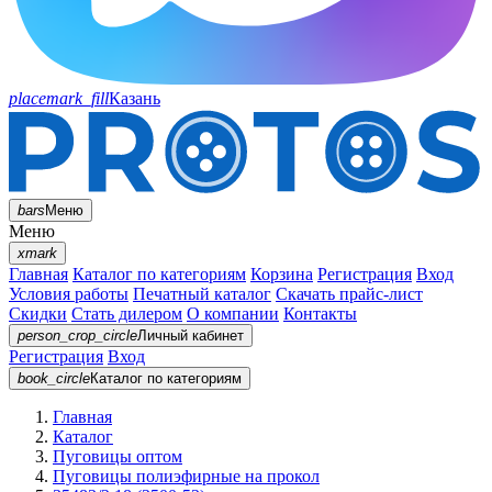
placemark_fill
Казань
bars
Меню
Меню
xmark
Главная
Каталог по категориям
Корзина
Регистрация
Вход
Условия работы
Печатный каталог
Скачать прайс-лист
Скидки
Стать дилером
О компании
Контакты
person_crop_circle
Личный кабинет
Регистрация
Вход
book_circle
Каталог
по категориям
Главная
Каталог
Пуговицы оптом
Пуговицы полиэфирные на прокол