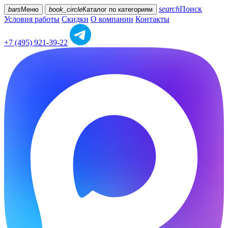
search
Поиск
bars
Меню
book_circle
Каталог
по категориям
Условия работы
Скидки
О компании
Контакты
+7 (495) 921-39-22