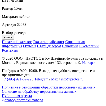
Цвет
черный
Размер
15мм
Материал
нейлон
Артикул
62678
Выбор размера
xmark
Печатный каталог
Скачать прайс-лист
Справочная
информация
Отзывы
Стать дилером
Вакансии
О компании
Контакты
© 2020
ООО «ПРОТОС и К»
Швейная фурнитура со склада в
Москве.
Варшавское шоссе, дом 132, строение 9.
На карте
По будням 9:00–19:00, Выходные: суббота, воскресенье и
праздничные дни
+7 (495) 921-39-22
/
Telegram
/
Max
/
info@protos.ru
Политика в отношении обработки персональных данных
Согласие на обработку персональных данных
Публичная оферта
Договор поставки товара