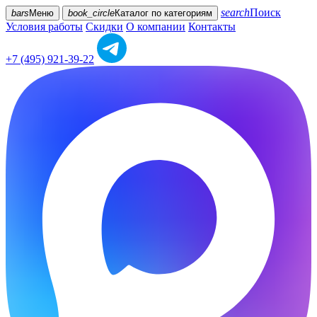
search
Поиск
bars
Меню
book_circle
Каталог
по категориям
Условия работы
Скидки
О компании
Контакты
+7 (495) 921-39-22