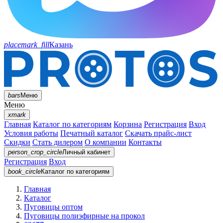
placemark_fill
Казань
bars
Меню
Меню
xmark
Главная
Каталог по категориям
Корзина
Регистрация
Вход
Условия работы
Печатный каталог
Скачать прайс-лист
Скидки
Стать дилером
О компании
Контакты
person_crop_circle
Личный кабинет
Регистрация
Вход
book_circle
Каталог
по категориям
Главная
Каталог
Пуговицы оптом
Пуговицы полиэфирные на прокол