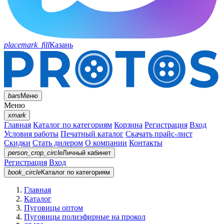
placemark_fill
Казань
bars
Меню
Меню
xmark
Главная
Каталог по категориям
Корзина
Регистрация
Вход
Условия работы
Печатный каталог
Скачать прайс-лист
Скидки
Стать дилером
О компании
Контакты
person_crop_circle
Личный кабинет
Регистрация
Вход
book_circle
Каталог
по категориям
Главная
Каталог
Пуговицы оптом
Пуговицы полиэфирные на прокол