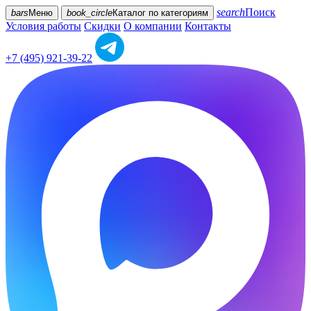
search
Поиск
bars
Меню
book_circle
Каталог
по категориям
Условия работы
Скидки
О компании
Контакты
+7 (495) 921-39-22