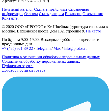
Артикул
195097/4 28 (1910)
Печатный каталог
Скачать прайс-лист
Справочная
информация
Отзывы
Стать дилером
Вакансии
О компании
Контакты
© 2020
ООО «ПРОТОС и К»
Швейная фурнитура со склада в
Москве.
Варшавское шоссе, дом 132, строение 9.
На карте
По будням 9:00–19:00, Выходные: суббота, воскресенье и
праздничные дни
+7 (495) 921-39-22
/
Telegram
/
Max
/
info@protos.ru
Политика в отношении обработки персональных данных
Согласие на обработку персональных данных
Публичная оферта
Договор поставки товара