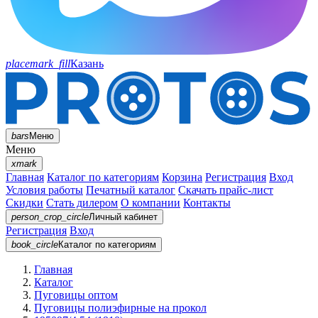
placemark_fill
Казань
bars
Меню
Меню
xmark
Главная
Каталог по категориям
Корзина
Регистрация
Вход
Условия работы
Печатный каталог
Скачать прайс-лист
Скидки
Стать дилером
О компании
Контакты
person_crop_circle
Личный кабинет
Регистрация
Вход
book_circle
Каталог
по категориям
Главная
Каталог
Пуговицы оптом
Пуговицы полиэфирные на прокол