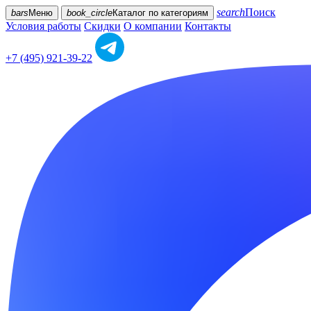
search
Поиск
bars
Меню
book_circle
Каталог
по категориям
Условия работы
Скидки
О компании
Контакты
+7 (495) 921-39-22