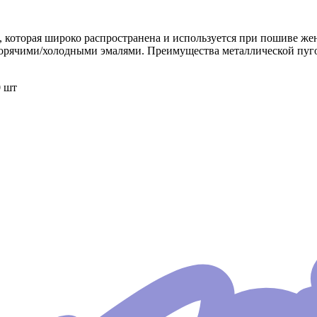
, которая широко распространена и используется при пошиве ж
горячими/холодными эмалями. Преимущества металлической пугов
0 шт