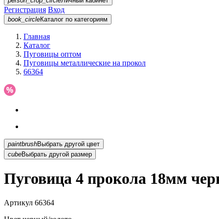
person_crop_circle
Личный кабинет
Регистрация
Вход
book_circle
Каталог
по категориям
Главная
Каталог
Пуговицы оптом
Пуговицы металлические на прокол
66364
paintbrush
Выбрать другой цвет
cube
Выбрать другой размер
Пуговица 4 прокола 18мм чер
Артикул
66364