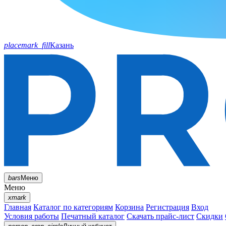
placemark_fill
Казань
bars
Меню
Меню
xmark
Главная
Каталог по категориям
Корзина
Регистрация
Вход
Условия работы
Печатный каталог
Скачать прайс-лист
Скидки