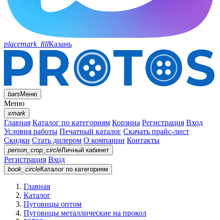
placemark_fill
Казань
bars
Меню
Меню
xmark
Главная
Каталог по категориям
Корзина
Регистрация
Вход
Условия работы
Печатный каталог
Скачать прайс-лист
Скидки
Стать дилером
О компании
Контакты
person_crop_circle
Личный кабинет
Регистрация
Вход
book_circle
Каталог
по категориям
Главная
Каталог
Пуговицы оптом
Пуговицы металлические на прокол