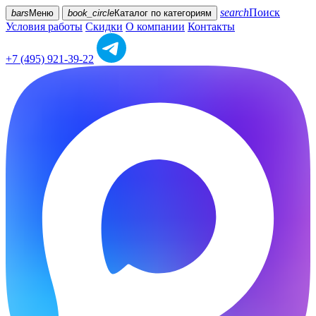
search
Поиск
bars
Меню
book_circle
Каталог
по категориям
Условия работы
Скидки
О компании
Контакты
+7 (495) 921-39-22