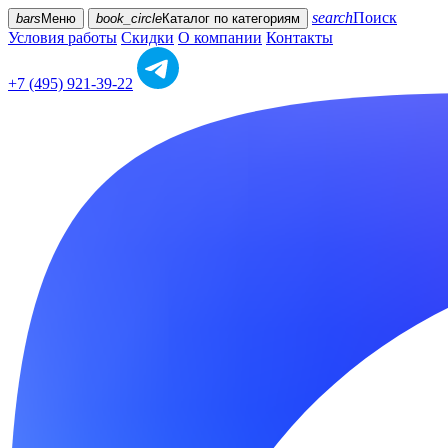
search
Поиск
bars
Меню
book_circle
Каталог
по категориям
Условия работы
Скидки
О компании
Контакты
+7 (495) 921-39-22