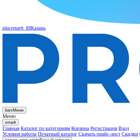
placemark_fill
Казань
bars
Меню
Меню
xmark
Главная
Каталог по категориям
Корзина
Регистрация
Вход
Условия работы
Печатный каталог
Скачать прайс-лист
Скидки