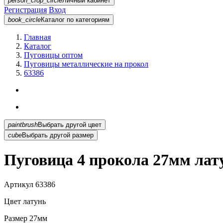
person_crop_circle
Личный кабинет
Регистрация
Вход
book_circle
Каталог
по категориям
Главная
Каталог
Пуговицы оптом
Пуговицы металлические на прокол
63386
paintbrush
Выбрать другой цвет
cube
Выбрать другой размер
Пуговица 4 прокола 27мм лат
Артикул
63386
Цвет
латунь
Размер
27мм