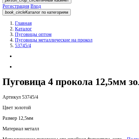
person_crop_circle
Личный кабинет
Регистрация
Вход
book_circle
Каталог
по категориям
Главная
Каталог
Пуговицы оптом
Пуговицы металлические на прокол
53745/4
Пуговица 4 прокола 12,5мм зо
Артикул
53745/4
Цвет
золотой
Размер
12,5мм
Материал
металл