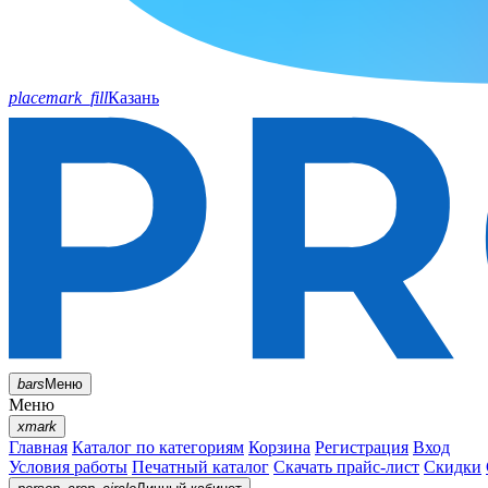
placemark_fill
Казань
bars
Меню
Меню
xmark
Главная
Каталог по категориям
Корзина
Регистрация
Вход
Условия работы
Печатный каталог
Скачать прайс-лист
Скидки