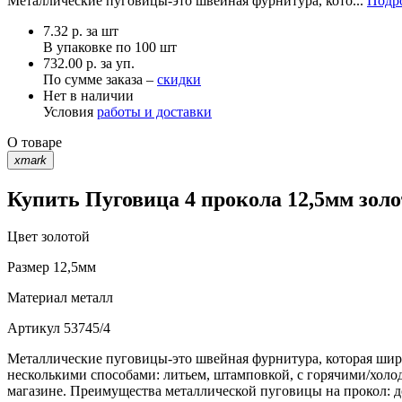
Металлические пуговицы-это швейная фурнитура, кото...
Подро
7.32
р.
за шт
В упаковке по
100 шт
732.00 р. за уп.
По сумме заказа –
скидки
Нет в наличии
Условия
работы и доставки
О товаре
xmark
Купить Пуговица 4 прокола 12,5мм золо
Цвет
золотой
Размер
12,5мм
Материал
металл
Артикул
53745/4
Металлические пуговицы-это швейная фурнитура, которая шир
несколькими способами: литьем, штамповкой, с горячими/холо
магазине. Преимущества металлической пуговицы на прокол: до