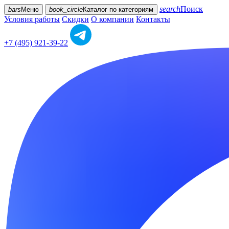
search
Поиск
bars
Меню
book_circle
Каталог
по категориям
Условия работы
Скидки
О компании
Контакты
+7 (495) 921-39-22