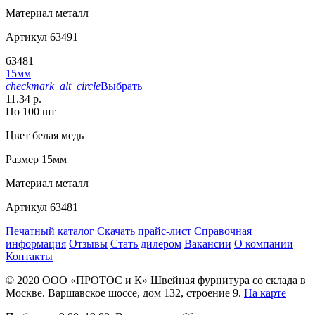
Материал
металл
Артикул
63491
63481
15мм
checkmark_alt_circle
Выбрать
11.34 р.
По 100 шт
Цвет
белая медь
Размер
15мм
Материал
металл
Артикул
63481
Печатный каталог
Скачать прайс-лист
Справочная
информация
Отзывы
Стать дилером
Вакансии
О компании
Контакты
© 2020
ООО «ПРОТОС и К»
Швейная фурнитура со склада в
Москве.
Варшавское шоссе, дом 132, строение 9.
На карте