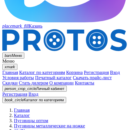
placemark_fill
Казань
bars
Меню
Меню
xmark
Главная
Каталог по категориям
Корзина
Регистрация
Вход
Условия работы
Печатный каталог
Скачать прайс-лист
Скидки
Стать дилером
О компании
Контакты
person_crop_circle
Личный кабинет
Регистрация
Вход
book_circle
Каталог
по категориям
Главная
Каталог
Пуговицы оптом
Пуговицы металлические на ножке