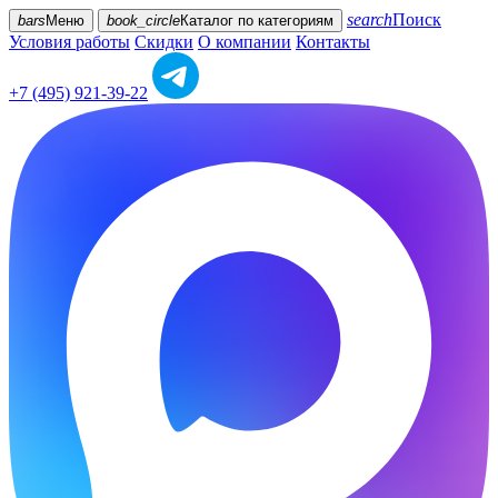
search
Поиск
bars
Меню
book_circle
Каталог
по категориям
Условия работы
Скидки
О компании
Контакты
+7 (495) 921-39-22