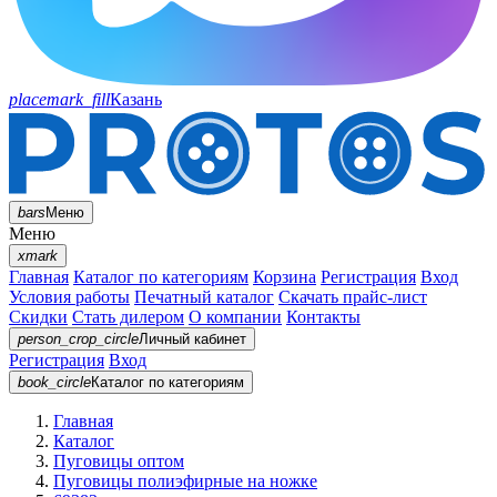
placemark_fill
Казань
bars
Меню
Меню
xmark
Главная
Каталог по категориям
Корзина
Регистрация
Вход
Условия работы
Печатный каталог
Скачать прайс-лист
Скидки
Стать дилером
О компании
Контакты
person_crop_circle
Личный кабинет
Регистрация
Вход
book_circle
Каталог
по категориям
Главная
Каталог
Пуговицы оптом
Пуговицы полиэфирные на ножке