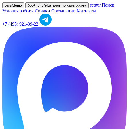
search
Поиск
bars
Меню
book_circle
Каталог
по категориям
Условия работы
Скидки
О компании
Контакты
+7 (495) 921-39-22