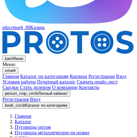
placemark_fill
Казань
bars
Меню
Меню
xmark
Главная
Каталог по категориям
Корзина
Регистрация
Вход
Условия работы
Печатный каталог
Скачать прайс-лист
Скидки
Стать дилером
О компании
Контакты
person_crop_circle
Личный кабинет
Регистрация
Вход
book_circle
Каталог
по категориям
Главная
Каталог
Пуговицы оптом
Пуговицы металлические на ножке