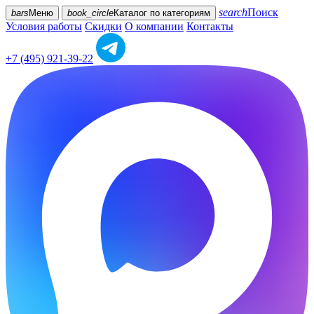
search
Поиск
bars
Меню
book_circle
Каталог
по категориям
Условия работы
Скидки
О компании
Контакты
+7 (495) 921-39-22