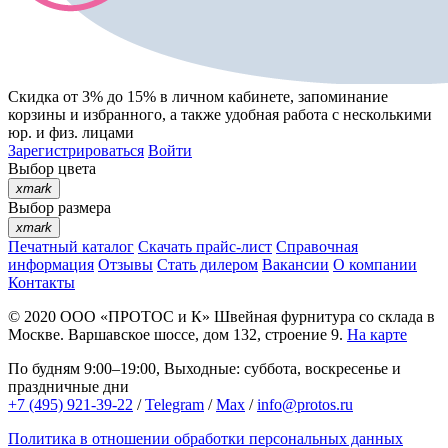
Скидка от 3% до 15%
в личном кабинете, запоминание
корзины
и
избранного
, а также удобная работа с несколькими
юр. и физ. лицами
Зарегистрироваться
Войти
Выбор цвета
xmark
Выбор размера
xmark
Печатный каталог
Скачать прайс-лист
Справочная
информация
Отзывы
Стать дилером
Вакансии
О компании
Контакты
© 2020
ООО «ПРОТОС и К»
Швейная фурнитура со склада в
Москве.
Варшавское шоссе, дом 132, строение 9.
На карте
По будням 9:00–19:00, Выходные: суббота, воскресенье и
праздничные дни
+7 (495) 921-39-22
/
Telegram
/
Max
/
info@protos.ru
Политика в отношении обработки персональных данных