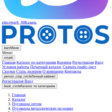
placemark_fill
Казань
bars
Меню
Меню
xmark
Главная
Каталог по категориям
Корзина
Регистрация
Вход
Условия работы
Печатный каталог
Скачать прайс-лист
Скидки
Стать дилером
О компании
Контакты
person_crop_circle
Личный кабинет
Регистрация
Вход
book_circle
Каталог
по категориям
Главная
Каталог
Пуговицы оптом
Пуговицы металлические на ножке