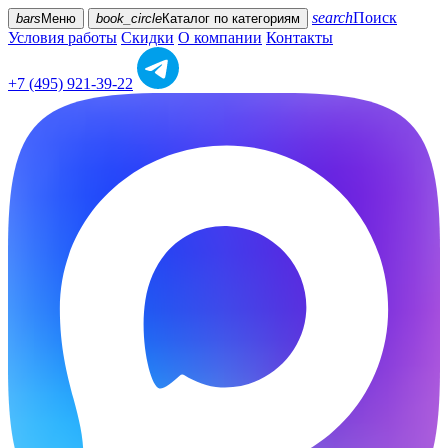
search
Поиск
bars
Меню
book_circle
Каталог
по категориям
Условия работы
Скидки
О компании
Контакты
+7 (495) 921-39-22