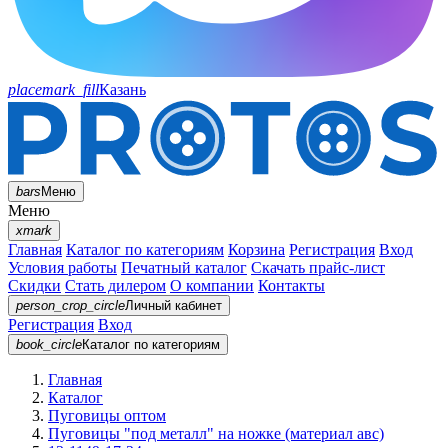
placemark_fill
Казань
bars
Меню
Меню
xmark
Главная
Каталог по категориям
Корзина
Регистрация
Вход
Условия работы
Печатный каталог
Скачать прайс-лист
Скидки
Стать дилером
О компании
Контакты
person_crop_circle
Личный кабинет
Регистрация
Вход
book_circle
Каталог
по категориям
Главная
Каталог
Пуговицы оптом
Пуговицы "под металл" на ножке (материал авс)