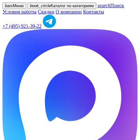
search
Поиск
bars
Меню
book_circle
Каталог
по категориям
Условия работы
Скидки
О компании
Контакты
+7 (495) 921-39-22