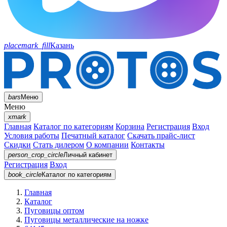
placemark_fill
Казань
bars
Меню
Меню
xmark
Главная
Каталог по категориям
Корзина
Регистрация
Вход
Условия работы
Печатный каталог
Скачать прайс-лист
Скидки
Стать дилером
О компании
Контакты
person_crop_circle
Личный кабинет
Регистрация
Вход
book_circle
Каталог
по категориям
Главная
Каталог
Пуговицы оптом
Пуговицы металлические на ножке