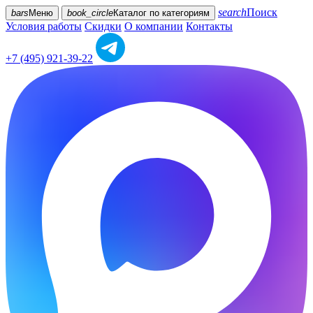
search
Поиск
bars
Меню
book_circle
Каталог
по категориям
Условия работы
Скидки
О компании
Контакты
+7 (495) 921-39-22