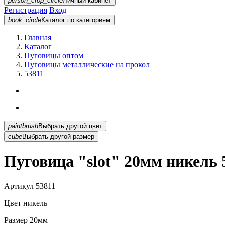
person_crop_circle
Личный кабинет
Регистрация
Вход
book_circle
Каталог
по категориям
Главная
Каталог
Пуговицы оптом
Пуговицы металлические на прокол
53811
paintbrush
Выбрать другой цвет
cube
Выбрать другой размер
Пуговица "slot" 20мм никель 
Артикул
53811
Цвет
никель
Размер
20мм