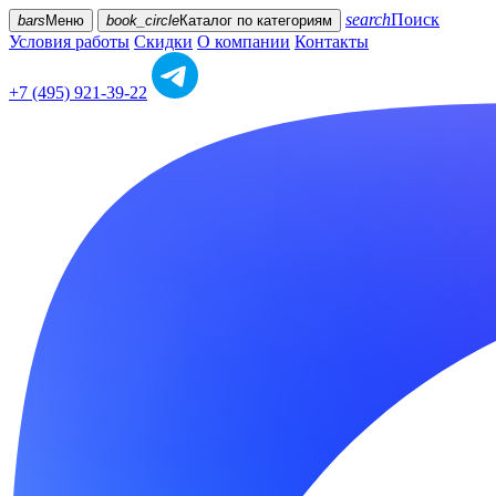
search
Поиск
bars
Меню
book_circle
Каталог
по категориям
Условия работы
Скидки
О компании
Контакты
+7 (495) 921-39-22