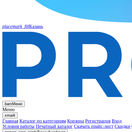
placemark_fill
Казань
bars
Меню
Меню
xmark
Главная
Каталог по категориям
Корзина
Регистрация
Вход
Условия работы
Печатный каталог
Скачать прайс-лист
Скидки