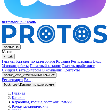
placemark_fill
Казань
bars
Меню
Меню
xmark
Главная
Каталог по категориям
Корзина
Регистрация
Вход
Условия работы
Печатный каталог
Скачать прайс-лист
Скидки
Стать дилером
О компании
Контакты
person_crop_circle
Личный кабинет
Регистрация
Вход
book_circle
Каталог
по категориям
Главная
Каталог
Карабины, кольца, застежки, рамки
Рамки металлические