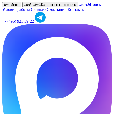
search
Поиск
bars
Меню
book_circle
Каталог
по категориям
Условия работы
Скидки
О компании
Контакты
+7 (495) 921-39-22