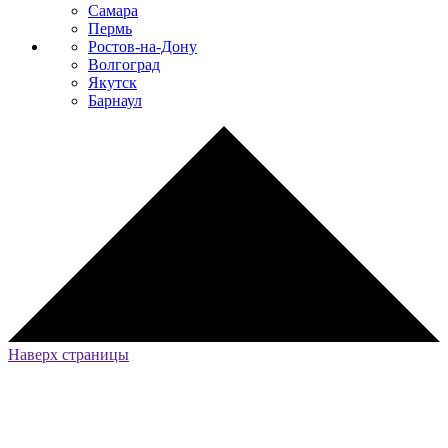
Самара
Пермь
Ростов-на-Дону
Волгоград
Якутск
Барнаул
Наверх страницы