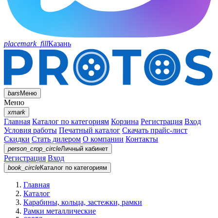
placemark_fill
Казань
bars
Меню
Меню
xmark
Главная
Каталог по категориям
Корзина
Регистрация
Вход
Условия работы
Печатный каталог
Скачать прайс-лист
Скидки
Стать дилером
О компании
Контакты
person_crop_circle
Личный кабинет
Регистрация
Вход
book_circle
Каталог
по категориям
Главная
Каталог
Карабины, кольца, застежки, рамки
Рамки металлические