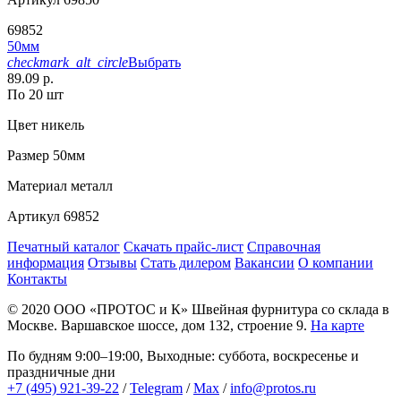
69852
50мм
checkmark_alt_circle
Выбрать
89.09 р.
По 20 шт
Цвет
никель
Размер
50мм
Материал
металл
Артикул
69852
Печатный каталог
Скачать прайс-лист
Справочная
информация
Отзывы
Стать дилером
Вакансии
О компании
Контакты
© 2020
ООО «ПРОТОС и К»
Швейная фурнитура со склада в
Москве.
Варшавское шоссе, дом 132, строение 9.
На карте
По будням 9:00–19:00, Выходные: суббота, воскресенье и
праздничные дни
+7 (495) 921-39-22
/
Telegram
/
Max
/
info@protos.ru