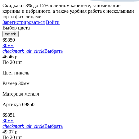
Скидка от 3% до 15%
в личном кабинете, запоминание
корзины
и
избранного
, а также удобная работа с несколькими
юр. и физ. лицами
Зарегистрироваться
Войти
Выбор цвета
xmark
69850
30мм
checkmark_alt_circle
Выбрать
46.46 р.
По 20 шт
Цвет
никель
Размер
30мм
Материал
металл
Артикул
69850
69851
30мм
checkmark_alt_circle
Выбрать
49.07 р.
По 20 шт