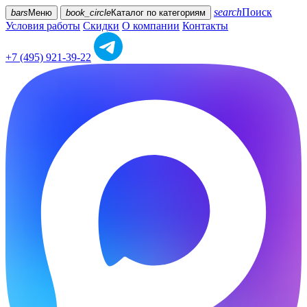
search
Поиск
bars
Меню
book_circle
Каталог
по категориям
Условия работы
Скидки
О компании
Контакты
+7 (495) 921-39-22