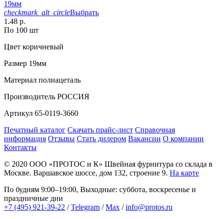
19мм
checkmark_alt_circle
Выбрать
1.48 р.
По 100 шт
Цвет
коричневый
Размер
19мм
Материал
полиацеталь
Производитель
РОССИЯ
Артикул
65-0119-3660
Печатный каталог
Скачать прайс-лист
Справочная
информация
Отзывы
Стать дилером
Вакансии
О компании
Контакты
© 2020
ООО «ПРОТОС и К»
Швейная фурнитура со склада в
Москве.
Варшавское шоссе, дом 132, строение 9.
На карте
По будням 9:00–19:00, Выходные: суббота, воскресенье и
праздничные дни
+7 (495) 921-39-22
/
Telegram
/
Max
/
info@protos.ru