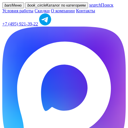
search
Поиск
bars
Меню
book_circle
Каталог
по категориям
Условия работы
Скидки
О компании
Контакты
+7 (495) 921-39-22