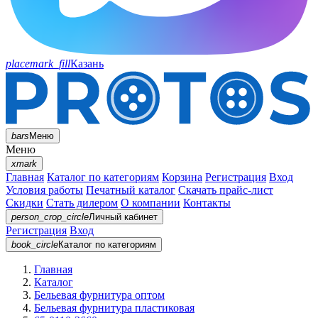
placemark_fill
Казань
bars
Меню
Меню
xmark
Главная
Каталог по категориям
Корзина
Регистрация
Вход
Условия работы
Печатный каталог
Скачать прайс-лист
Скидки
Стать дилером
О компании
Контакты
person_crop_circle
Личный кабинет
Регистрация
Вход
book_circle
Каталог
по категориям
Главная
Каталог
Бельевая фурнитура оптом
Бельевая фурнитура пластиковая