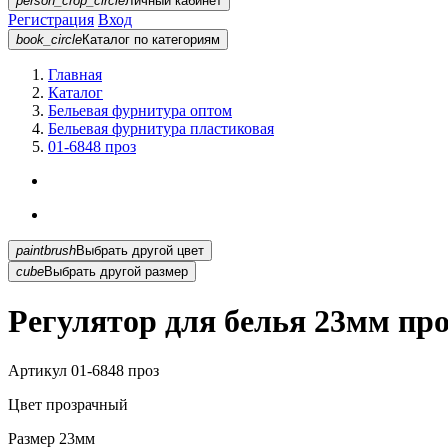
person_crop_circle
Личный кабинет
Регистрация
Вход
book_circle
Каталог
по категориям
Главная
Каталог
Бельевая фурнитура оптом
Бельевая фурнитура пластиковая
01-6848 проз
paintbrush
Выбрать другой цвет
cube
Выбрать другой размер
Регулятор для белья 23мм пр
Артикул
01-6848 проз
Цвет
прозрачный
Размер
23мм