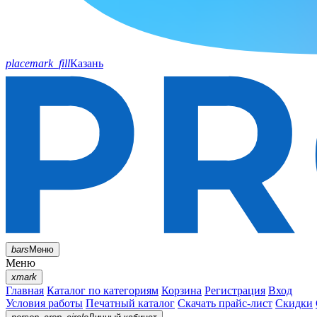
placemark_fill
Казань
bars
Меню
Меню
xmark
Главная
Каталог по категориям
Корзина
Регистрация
Вход
Условия работы
Печатный каталог
Скачать прайс-лист
Скидки