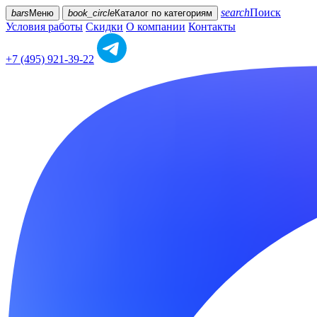
search
Поиск
bars
Меню
book_circle
Каталог
по категориям
Условия работы
Скидки
О компании
Контакты
+7 (495) 921-39-22