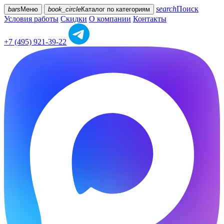
search
Поиск
bars
Меню
book_circle
Каталог
по категориям
Условия работы
Скидки
О компании
Контакты
+7 (495) 921-39-22