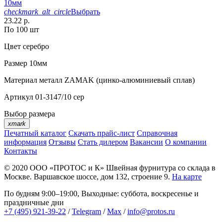
10мм
checkmark_alt_circle
Выбрать
23.22 р.
По 100 шт
Цвет
серебро
Размер
10мм
Материал
металл ZAMAK (цинко-алюминиевый сплав)
Артикул
01-3147/10 сер
Выбор размера
xmark
Печатный каталог
Скачать прайс-лист
Справочная
информация
Отзывы
Стать дилером
Вакансии
О компании
Контакты
© 2020
ООО «ПРОТОС и К»
Швейная фурнитура со склада в
Москве.
Варшавское шоссе, дом 132, строение 9.
На карте
По будням 9:00–19:00, Выходные: суббота, воскресенье и
праздничные дни
+7 (495) 921-39-22
/
Telegram
/
Max
/
info@protos.ru