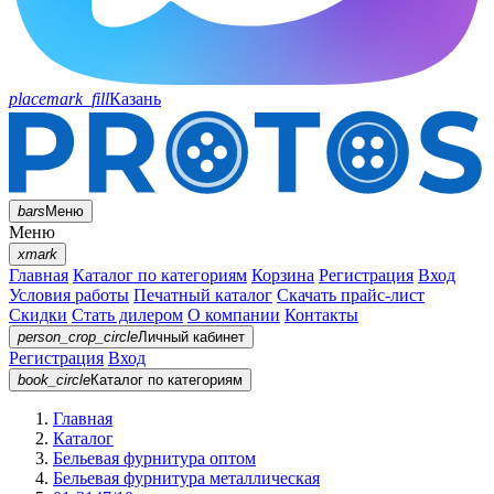
placemark_fill
Казань
bars
Меню
Меню
xmark
Главная
Каталог по категориям
Корзина
Регистрация
Вход
Условия работы
Печатный каталог
Скачать прайс-лист
Скидки
Стать дилером
О компании
Контакты
person_crop_circle
Личный кабинет
Регистрация
Вход
book_circle
Каталог
по категориям
Главная
Каталог
Бельевая фурнитура оптом
Бельевая фурнитура металлическая