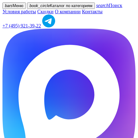
search
Поиск
bars
Меню
book_circle
Каталог
по категориям
Условия работы
Скидки
О компании
Контакты
+7 (495) 921-39-22