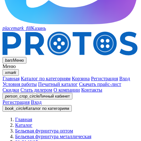
placemark_fill
Казань
bars
Меню
Меню
xmark
Главная
Каталог по категориям
Корзина
Регистрация
Вход
Условия работы
Печатный каталог
Скачать прайс-лист
Скидки
Стать дилером
О компании
Контакты
person_crop_circle
Личный кабинет
Регистрация
Вход
book_circle
Каталог
по категориям
Главная
Каталог
Бельевая фурнитура оптом
Бельевая фурнитура металлическая