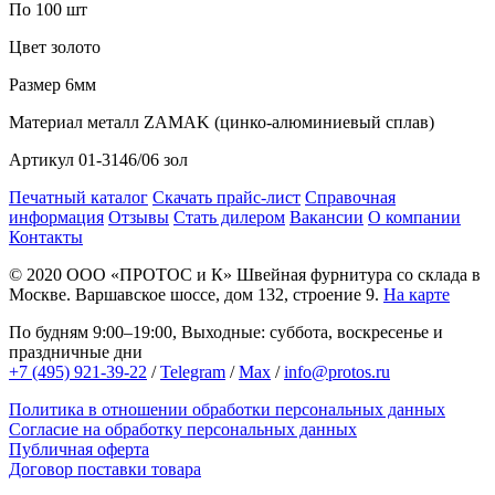
По 100 шт
Цвет
золото
Размер
6мм
Материал
металл ZAMAK (цинко-алюминиевый сплав)
Артикул
01-3146/06 зол
Печатный каталог
Скачать прайс-лист
Справочная
информация
Отзывы
Стать дилером
Вакансии
О компании
Контакты
© 2020
ООО «ПРОТОС и К»
Швейная фурнитура со склада в
Москве.
Варшавское шоссе, дом 132, строение 9.
На карте
По будням 9:00–19:00, Выходные: суббота, воскресенье и
праздничные дни
+7 (495) 921-39-22
/
Telegram
/
Max
/
info@protos.ru
Политика в отношении обработки персональных данных
Согласие на обработку персональных данных
Публичная оферта
Договор поставки товара