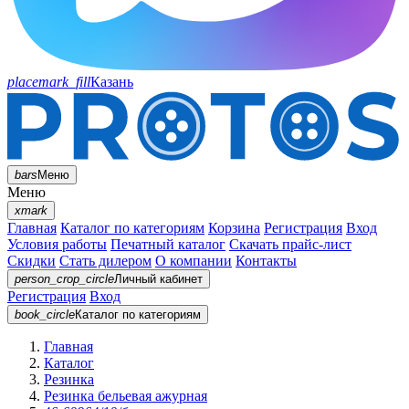
placemark_fill
Казань
bars
Меню
Меню
xmark
Главная
Каталог по категориям
Корзина
Регистрация
Вход
Условия работы
Печатный каталог
Скачать прайс-лист
Скидки
Стать дилером
О компании
Контакты
person_crop_circle
Личный кабинет
Регистрация
Вход
book_circle
Каталог
по категориям
Главная
Каталог
Резинка
Резинка бельевая ажурная