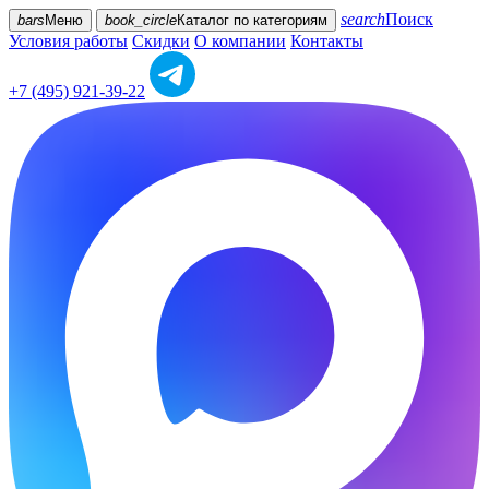
search
Поиск
bars
Меню
book_circle
Каталог
по категориям
Условия работы
Скидки
О компании
Контакты
+7 (495) 921-39-22