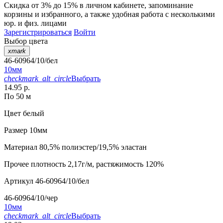
Скидка от 3% до 15%
в личном кабинете, запоминание
корзины
и
избранного
, а также удобная работа с несколькими
юр. и физ. лицами
Зарегистрироваться
Войти
Выбор цвета
xmark
46-60964/10/бел
10мм
checkmark_alt_circle
Выбрать
14.95 р.
По 50 м
Цвет
белый
Размер
10мм
Материал
80,5% полиэстер/19,5% эластан
Прочее
плотность 2,17г/м, растяжимость 120%
Артикул
46-60964/10/бел
46-60964/10/чер
10мм
checkmark_alt_circle
Выбрать