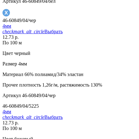
Артикул
46-60849/04/бел
46-60849/04/чер
4мм
checkmark_alt_circle
Выбрать
12.73 р.
По 100 м
Цвет
черный
Размер
4мм
Материал
66% полиамид/34% эластан
Прочее
плотность 1,26г/м, растяжимость 130%
Артикул
46-60849/04/чер
46-60849/04/5225
4мм
checkmark_alt_circle
Выбрать
12.73 р.
По 100 м
Цвет
бежевый