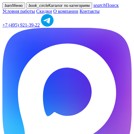
search
Поиск
bars
Меню
book_circle
Каталог
по категориям
Условия работы
Скидки
О компании
Контакты
+7 (495) 921-39-22