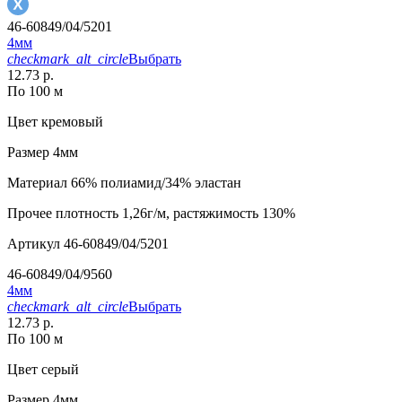
46-60849/04/5201
4мм
checkmark_alt_circle
Выбрать
12.73 р.
По 100 м
Цвет
кремовый
Размер
4мм
Материал
66% полиамид/34% эластан
Прочее
плотность 1,26г/м, растяжимость 130%
Артикул
46-60849/04/5201
46-60849/04/9560
4мм
checkmark_alt_circle
Выбрать
12.73 р.
По 100 м
Цвет
серый
Размер
4мм