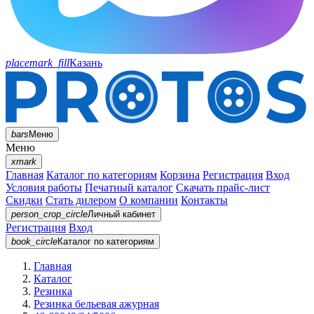
placemark_fill
Казань
bars
Меню
Меню
xmark
Главная
Каталог по категориям
Корзина
Регистрация
Вход
Условия работы
Печатный каталог
Скачать прайс-лист
Скидки
Стать дилером
О компании
Контакты
person_crop_circle
Личный кабинет
Регистрация
Вход
book_circle
Каталог
по категориям
Главная
Каталог
Резинка
Резинка бельевая ажурная